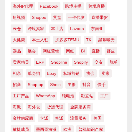
海外IP代理
Facebook
跨境主播
跨境直播
短视频
Shopee
货盘
一件代发
直播带货
云仓
跨境卖家
本土店
Lazada
东南亚
大健康
本土入驻
拼多多TEMU
TK
黑幕曝光
选品
展会
网红营销
网红
BI
直播
虾皮
卖家精灵
ERP
Shopline
Shopify
交友
脱单
相亲
单身狗
Ebay
私域营销
协会
卖家
招商
Shoptop
Shein
主播
抖音
快手
工厂产品
WhatsApp
纯电池
独立站
工厂
海派
海外仓
货运代理
金牌服务商
金牌供应商
卡派
空派
流量服务
美国
敏捷成员
墨西哥海派
欧洲
普鸥知识产权