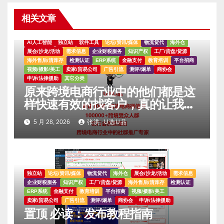
相关文章
AI人工智能
独立站
软件工具
论坛/资讯/媒体
物流货代
海外仓
展会/沙龙/活动
需求信息
企业财税服务
知识产权
工厂/货盘/货源
海外售后/清库存
检测认证
ERP系统
金融支付
教育培训
平台招商
视频/摄影/美工
卖家/贸易公司
广告引流
测评/涮单
商协会
申诉/法律援助
其它分类
原来跨境电商行业中的他们都是这
样快速有效的找客户，真的让我大
吃一惊。。。。
5 月 28, 2026
张洪, U选U品
独立站
论坛/资讯/媒体
物流货代
海外仓
展会/沙龙/活动
需求信息
企业财税服务
知识产权
工厂/货盘/货源
海外售后/清库存
检测认证
ERP系统
金融支付
教育培训
平台招商
视频/摄影/美工
卖家/贸易公司
广告引流
测评/涮单
商协会
申诉/法律援助
置顶 必读：发布教程指南