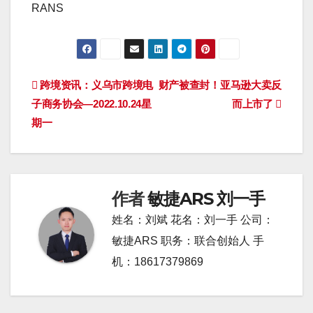
RANS
文
跨境资讯：义乌市跨境电
财产被查封！亚马逊大卖反
子商务协会—2022.10.24星
而上市了
章
期一
导
航
作者
敏捷ARS 刘一手
姓名：刘斌 花名：刘一手 公司：
敏捷ARS 职务：联合创始人 手
机：18617379869