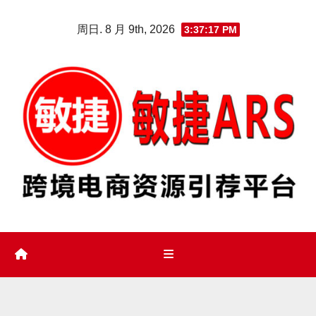
Skip
周日. 8 月 9th, 2026
3:37:18 PM
to
content