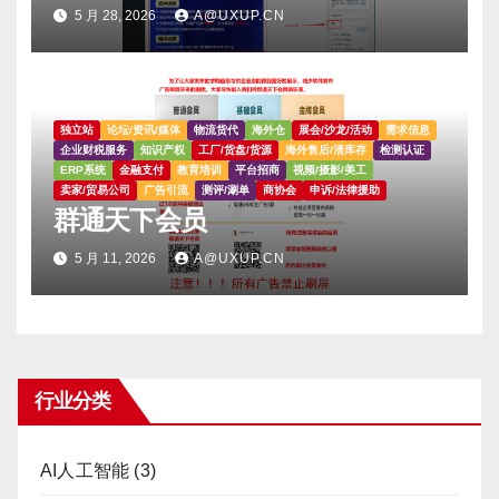
5 月 28, 2026
A@UXUP.CN
独立站
论坛/资讯/媒体
物流货代
海外仓
展会/沙龙/活动
需求信息
企业财税服务
知识产权
工厂/货盘/货源
海外售后/清库存
检测认证
ERP系统
金融支付
教育培训
平台招商
视频/摄影/美工
卖家/贸易公司
广告引流
测评/涮单
商协会
申诉/法律援助
群通天下会员
5 月 11, 2026
A@UXUP.CN
行业分类
AI人工智能
(3)