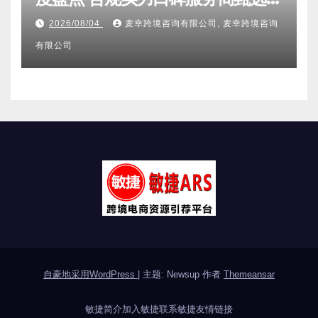
其它分类
2026亚马逊不侵权分析机构全维
度盘点 合规实力口碑服务商甄选
附跨境卖家避坑FAQ全指南
2026/08/04
麦幸跨境咨询有限公司, 麦幸跨境咨询
有限公司