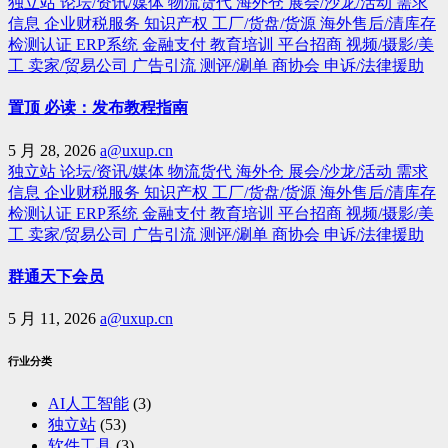
独立站
论坛/资讯/媒体
物流货代
海外仓
展会/沙龙/活动
需求
信息
企业财税服务
知识产权
工厂/货盘/货源
海外售后/清库存
检测认证
ERP系统
金融支付
教育培训
平台招商
视频/摄影/美
工
卖家/贸易公司
广告引流
测评/涮单
商协会
申诉/法律援助
置顶 必读：发布教程指南
5 月 28, 2026
a@uxup.cn
独立站
论坛/资讯/媒体
物流货代
海外仓
展会/沙龙/活动
需求
信息
企业财税服务
知识产权
工厂/货盘/货源
海外售后/清库存
检测认证
ERP系统
金融支付
教育培训
平台招商
视频/摄影/美
工
卖家/贸易公司
广告引流
测评/涮单
商协会
申诉/法律援助
群通天下会员
5 月 11, 2026
a@uxup.cn
行业分类
AI人工智能
(3)
独立站
(53)
软件工具
(3)