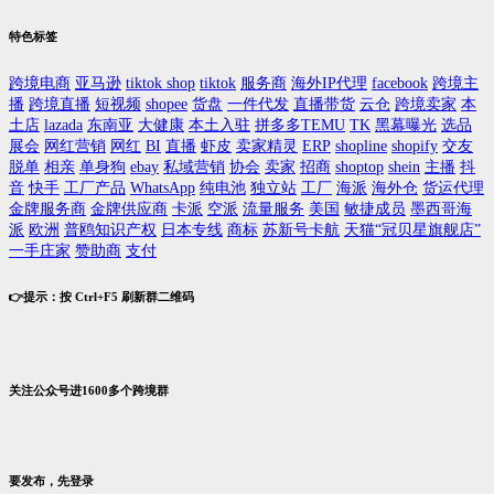
特色标签
跨境电商
亚马逊
tiktok shop
tiktok
服务商
海外IP代理
facebook
跨境主
播
跨境直播
短视频
shopee
货盘
一件代发
直播带货
云仓
跨境卖家
本
土店
lazada
东南亚
大健康
本土入驻
拼多多TEMU
TK
黑幕曝光
选品
展会
网红营销
网红
BI
直播
虾皮
卖家精灵
ERP
shopline
shopify
交友
脱单
相亲
单身狗
ebay
私域营销
协会
卖家
招商
shoptop
shein
主播
抖
音
快手
工厂产品
WhatsApp
纯电池
独立站
工厂
海派
海外仓
货运代理
金牌服务商
金牌供应商
卡派
空派
流量服务
美国
敏捷成员
墨西哥海
派
欧洲
普鸥知识产权
日本专线
商标
苏新号卡航
天猫“冠贝星旗舰店”
一手庄家
赞助商
支付
👉提示：按 Ctrl+F5 刷新群二维码
关注公众号进1600多个跨境群
要发布，先登录