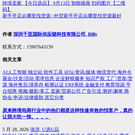
跨境卖家 【今日选品】 9月13日 智能插座 扫码图片【二维
文
码】
章
新手开店从哪里找货源 | 外贸新手开店从哪里找货源最好
导
航
作者
深圳千亚国际供应链科技有限公司, Billy
联系方式：15907643159
相关文章
AI人工智能
独立站
软件工具
论坛/资讯/媒体
物流货代
海外仓
展会/沙龙/活动
需求信息
企业财税服务
知识产权
工厂/货盘/货
源
海外售后/清库存
检测认证
ERP系统
金融支付
教育培训
平
台招商
视频/摄影/美工
卖家/贸易公司
广告引流
测评/涮单
商
协会
申诉/法律援助
其它分类
原来跨境电商行业中的他们都是这样快速有效的找客户，真的
让我大吃一惊。。。。
5 月 28, 2026
张洪, U选U品