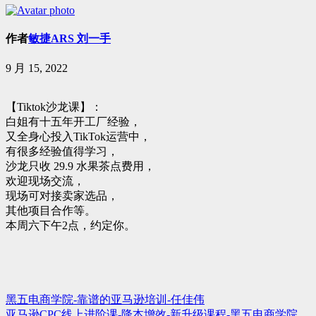
作者
敏捷ARS 刘一手
9 月 15, 2022
【Tiktok沙龙课】：
白姐有十五年开工厂经验，
又全身心投入TikTok运营中，
有很多经验值得学习，
沙龙只收 29.9 水果茶点费用，
欢迎现场交流，
现场可对接卖家选品，
其他项目合作等。
本周六下午2点，约定你。
黑五电商学院-靠谱的亚马逊培训-任佳伟
文
亚马逊CPC线上进阶课-降本增效-新升级课程-黑五电商学院