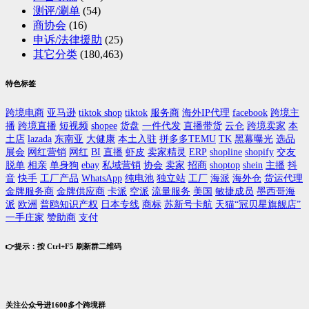
测评/涮单
(54)
商协会
(16)
申诉/法律援助
(25)
其它分类
(180,463)
特色标签
跨境电商
亚马逊
tiktok shop
tiktok
服务商
海外IP代理
facebook
跨境主
播
跨境直播
短视频
shopee
货盘
一件代发
直播带货
云仓
跨境卖家
本
土店
lazada
东南亚
大健康
本土入驻
拼多多TEMU
TK
黑幕曝光
选品
展会
网红营销
网红
BI
直播
虾皮
卖家精灵
ERP
shopline
shopify
交友
脱单
相亲
单身狗
ebay
私域营销
协会
卖家
招商
shoptop
shein
主播
抖
音
快手
工厂产品
WhatsApp
纯电池
独立站
工厂
海派
海外仓
货运代理
金牌服务商
金牌供应商
卡派
空派
流量服务
美国
敏捷成员
墨西哥海
派
欧洲
普鸥知识产权
日本专线
商标
苏新号卡航
天猫“冠贝星旗舰店”
一手庄家
赞助商
支付
👉提示：按 Ctrl+F5 刷新群二维码
关注公众号进1600多个跨境群