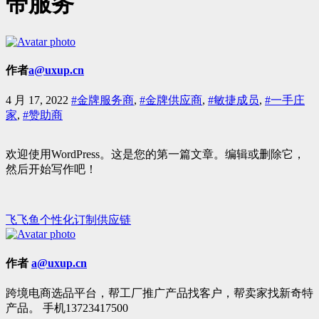
带服务
作者
a@uxup.cn
4 月 17, 2022
#金牌服务商
,
#金牌供应商
,
#敏捷成员
,
#一手庄
家
,
#赞助商
欢迎使用WordPress。这是您的第一篇文章。编辑或删除它，
然后开始写作吧！
飞飞鱼个性化订制供应链
文
章
作者
a@uxup.cn
导
航
跨境电商选品平台，帮工厂推广产品找客户，帮卖家找新奇特
产品。 手机13723417500