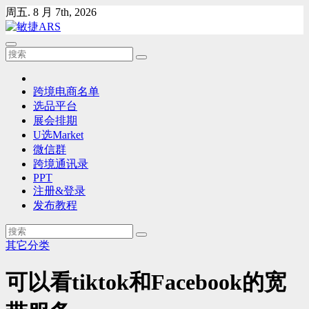
Skip
周五. 8 月 7th, 2026
to
content
跨境电商名单
选品平台
展会排期
U选Market
微信群
跨境通讯录
PPT
注册&登录
发布教程
其它分类
可以看tiktok和Facebook的宽